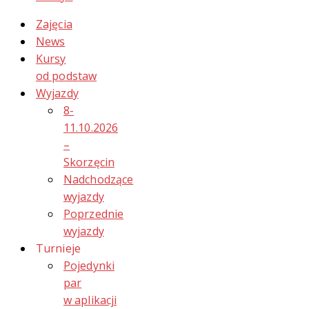
Zajęcia
News
Kursy
od podstaw
Wyjazdy
8-
11.10.2026
–
Skorzęcin
Nadchodzące
wyjazdy
Poprzednie
wyjazdy
Turnieje
Pojedynki
par
w aplikacji