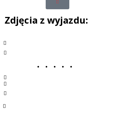
Zdjęcia z wyjazdu:
KRAKÓW, KSOS, POWSTANIA
WARSZAWSKIEGO 6
667 378 351
naukabrydza@gmail.com
WARSZAWA, VIZJA PARK, OKOPOWA 59
WROCŁAW, Stara Biblioteka, Ul. Parkowa
1/3
WROCŁAW, Kamienica
pod Aniołami, ul. K.Wielkiego 31-33