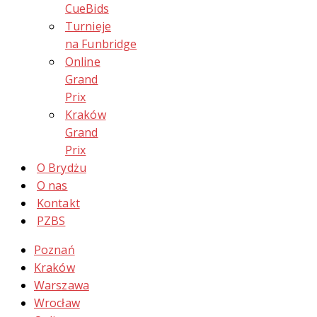
CueBids
Turnieje
na Funbridge
Online
Grand
Prix
Kraków
Grand
Prix
O Brydżu
O nas
Kontakt
PZBS
Poznań
Kraków
Warszawa
Wrocław