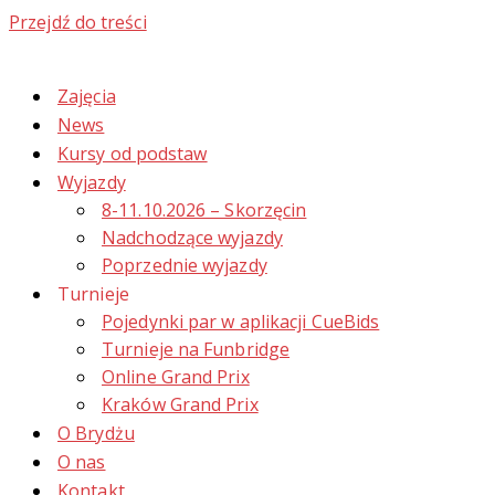
Przejdź do treści
Zajęcia
News
Kursy od podstaw
Wyjazdy
8-11.10.2026 – Skorzęcin
Nadchodzące wyjazdy
Poprzednie wyjazdy
Turnieje
Pojedynki par w aplikacji CueBids
Turnieje na Funbridge
Online Grand Prix
Kraków Grand Prix
O Brydżu
O nas
Kontakt