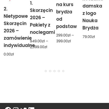
1.
na kurs
damska
2.
Skorzęcin
brydża
z logo
Nietypowe
2026 –
od
Nauka
Skorzęcin
Pakiety z
podstaw
Brydża
2026 –
noclegami
299.00
zł
–
79.00
zł
zamówienie
949.00
zł
–
399.00
zł
indywidualne
2,399.00
zł
0.00
zł