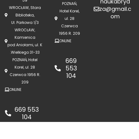
59
naukabryd
POZNAŃ,
WROCŁAW, Stara
za@gmail.c
Hotel Korel,
Biblioteka,
om
ul. 28
Ul. Parkowa 1/3
Czerwca
WROCŁAW,
1956 R. 209
Kamienica
ONLINE
pod Aniołami, ul. K
.Wielkiego 31-33
669
POZNAŃ, Hotel
553
Korel, ul. 28
104
Czerwca 1956 R.
209
ONLINE
669 553
104