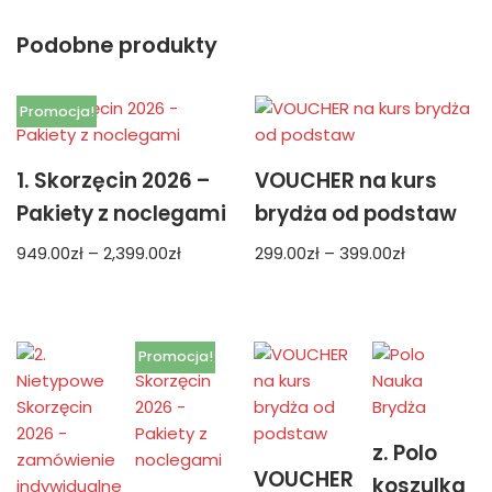
Podobne produkty
Promocja!
1. Skorzęcin 2026 –
VOUCHER na kurs
Pakiety z noclegami
brydża od podstaw
949.00
zł
–
2,399.00
zł
299.00
zł
–
399.00
zł
Promocja!
z. Polo
VOUCHER
koszulka