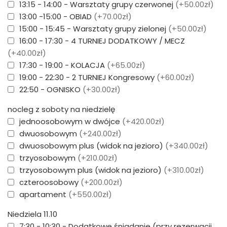
13:15 - 14:00 - Warsztaty grupy czerwonej
(+50.00zł)
13:00 -15:00 - OBIAD
(+70.00zł)
15:00 - 15:45 - Warsztaty grupy zielonej
(+50.00zł)
16:00 - 17:30 - 4 TURNIEJ DODATKOWY / MECZ
(+40.00zł)
17:30 - 19:00 - KOLACJA
(+65.00zł)
19:00 - 22:30 - 2 TURNIEJ Kongresowy
(+60.00zł)
22:50 - OGNISKO
(+30.00zł)
nocleg z soboty na niedzielę
jednoosobowym w dwójce
(+420.00zł)
dwuosobowym
(+240.00zł)
dwuosobowym plus (widok na jezioro)
(+340.00zł)
trzyosobowym
(+210.00zł)
trzyosobowym plus (widok na jezioro)
(+310.00zł)
czteroosobowy
(+200.00zł)
apartament
(+550.00zł)
Niedziela 11.10
7:30 - 10:30 - Dodatkowe śniadanie (przy rezerwacji