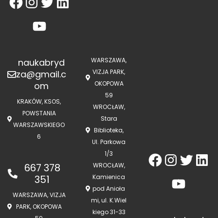
WARSZAWA,
naukabryd
VIZJA PARK,
za@gmail.c
OKOPOWA
om
59
KRAKÓW, KSOS,
WROCŁAW,
POWSTANIA
Stara
WARSZAWSKIEGO
Biblioteka,
6
Ul. Parkowa
1/3
667 378
WROCŁAW,
351
Kamienica
pod Anioła
WARSZAWA, VIZJA
mi, ul. K.Wiel
PARK, OKOPOWA
kiego 31-33