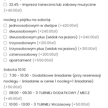
22:45 - impreza taneczna lub zabawy muzyczne
(+40.00zł)
nocleg z piątku na sobotę
jednoosobowym w dwójce
(+420.00zł)
dwuosobowym
(+240.00zł)
dwuosobowym plus (widok na jezioro)
(+340.00zł)
trzyosobowym
(+210.00zł)
trzyosobowym plus (widok na jezioro)
(+310.00zł)
czteroosobowy
(+200.00zł)
apartament
(+550.00zł)
Sobota 10.10
7:30 - 10:30 - Dodatkowe śniadanie (przy rezerwacji
noclegu - śniadanie w cenie 1 nocleg=1 śniadanie)
(+50.00zł)
08:00 - 09:30 - 3 TURNIEJ DODATKOWY / MECZ
(+40.00zł)
10:00 - 13:00 - 3 TURNIEJ Wczasowy
(+50.00zł)