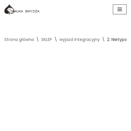
Przejdź
do
treści
Strona główna
\
SKLEP
\
wyjazd integracyjny
\
2. Nietypow