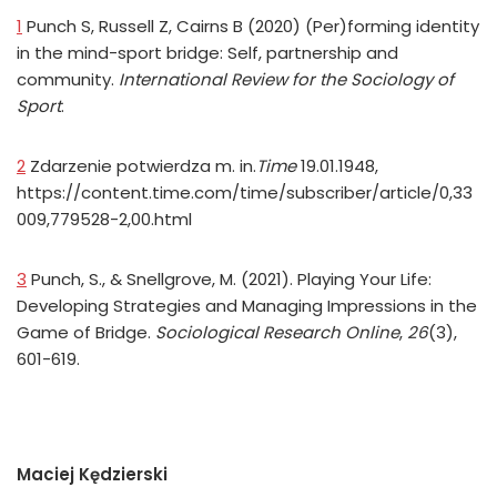
1
Punch S, Russell Z, Cairns B (2020) (Per)forming identity
in the mind-sport bridge: Self, partnership and
community.
International Review for the Sociology of
Sport
.
2
Zdarzenie potwierdza m. in.
Time
19.01.1948,
https://content.time.com/time/subscriber/article/0,33
009,779528-2,00.html
3
Punch, S., & Snellgrove, M. (2021). Playing Your Life:
Developing Strategies and Managing Impressions in the
Game of Bridge.
Sociological Research Online
,
26
(3),
601-619.
Maciej Kędzierski