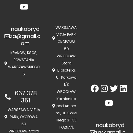
WARSZAWA,
naukabryd
VIZJA PARK,
za@gmail.c
OKOPOWA
om
59
KRAKÓW, KSOS,
WROCŁAW,
POWSTANIA
Stara
WARSZAWSKIEGO
Biblioteka,
6
Ul. Parkowa
1/3
667 378
WROCŁAW,
351
Kamienica
pod Anioła
WARSZAWA, VIZJA
mi, ul. K.Wiel
PARK, OKOPOWA
kiego 31-33
59
naukabryd
POZNAŃ,
WROCŁAW, Stara
za@gmail.c