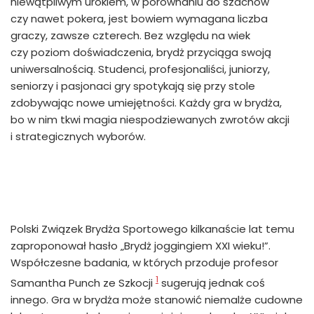
niewątpliwym urokiem, w porównaniu do szachów
czy nawet pokera, jest bowiem wymagana liczba
graczy, zawsze czterech. Bez względu na wiek
czy poziom doświadczenia, brydż przyciąga swoją
uniwersalnością. Studenci, profesjonaliści, juniorzy,
seniorzy i pasjonaci gry spotykają się przy stole
zdobywając nowe umiejętności. Każdy gra w brydża,
bo w nim tkwi magia niespodziewanych zwrotów akcji
i strategicznych wyborów.
Polski Związek Brydża Sportowego kilkanaście lat temu
zaproponował hasło „Brydż joggingiem XXI wieku!”.
Współczesne badania, w których przoduje profesor
1
Samantha Punch ze Szkocji
sugerują jednak coś
innego. Gra w brydża może stanowić niemalże cudowne