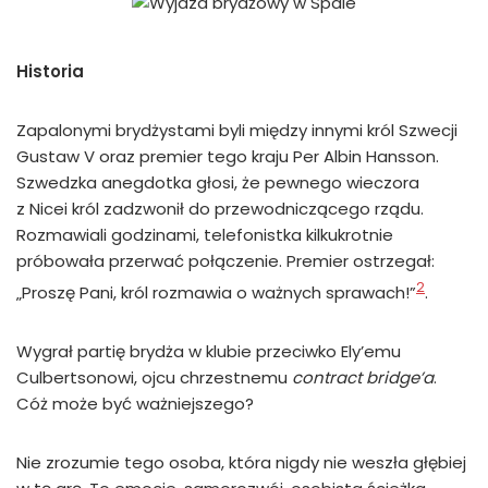
Historia
Zapalonymi brydżystami byli między innymi król Szwecji
Gustaw V oraz premier tego kraju Per Albin Hansson.
Szwedzka anegdotka głosi, że pewnego wieczora
z Nicei król zadzwonił do przewodniczącego rządu.
Rozmawiali godzinami, telefonistka kilkukrotnie
próbowała przerwać połączenie. Premier ostrzegał:
2
„Proszę Pani, król rozmawia o ważnych sprawach!”
.
Wygrał partię brydża w klubie przeciwko Ely’emu
Culbertsonowi, ojcu chrzestnemu
contract bridge’a
.
Cóż może być ważniejszego?
Nie zrozumie tego osoba, która nigdy nie weszła głębiej